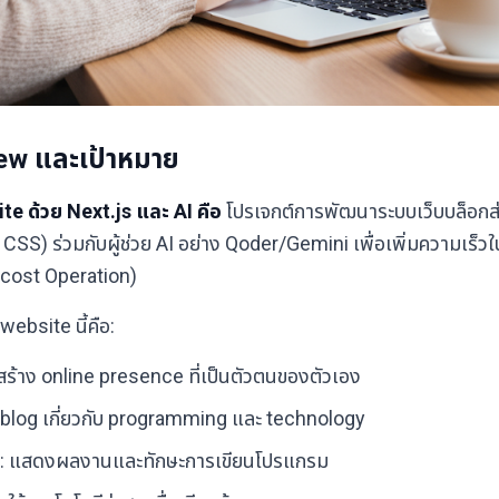
iew และเป้าหมาย
e ด้วย Next.js และ AI คือ
โปรเจกต์การพัฒนาระบบเว็บบล็อกส่
d CSS) ร่วมกับผู้ช่วย AI อย่าง Qoder/Gemini เพื่อเพิ่มความเ
ro-cost Operation)
ebsite นี้คือ:
สร้าง online presence ที่เป็นตัวตนของตัวเอง
น blog เกี่ยวกับ programming และ technology
: แสดงผลงานและทักษะการเขียนโปรแกรม