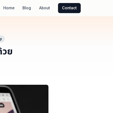
Home
Blog
About
Contact
y
ด้วย