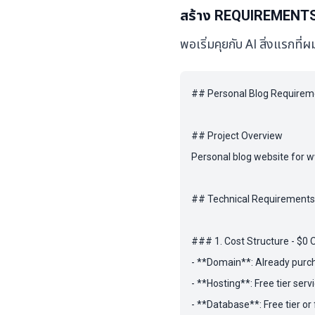
สร้าง REQUIREMENTS
พอเริ่มคุยกับ AI สิ่งแรกท
## Personal Blog Requirem
## Project Overview

Personal blog website for w
## Technical Requirements

### 1. Cost Structure - $0 
- **Domain**: Already pur
- **Hosting**: Free tier servi
- **Database**: Free tier or 