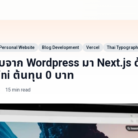
Personal Website
Blog Development
Vercel
Thai Typograph
ว็บจาก Wordpress มา Next.js 
i ต้นทุน 0 บาท
5
15 min read