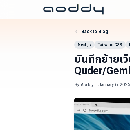
Back to Blog
Next.js
Tailwind CSS
บันทึกย้ายเ
Quder/Gemin
By
Aoddy
January 6, 202